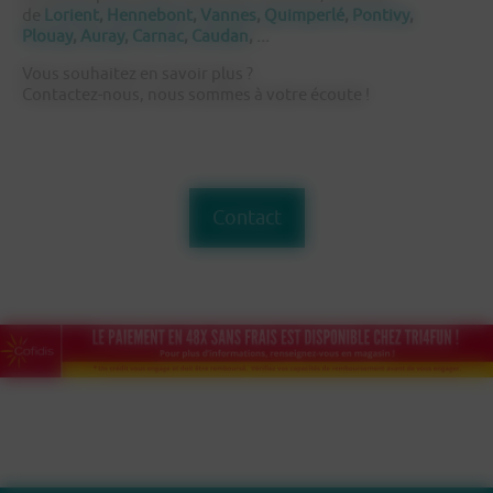
de
Lorient
,
Hennebont
,
Vannes
,
Quimperlé
,
Pontivy
,
Plouay
,
Auray
,
Carnac
,
Caudan
, ...
Vous souhaitez en savoir plus ?
Contactez-nous, nous sommes à votre écoute !
Contact