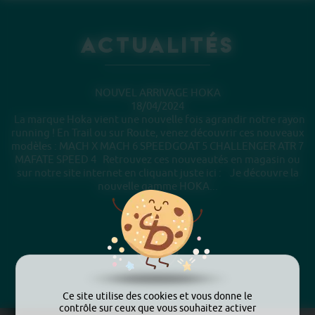
Actualités
NOUVEL ARRIVAGE HOKA
18/04/2024
La marque Hoka vient une nouvelle fois agrandir notre rayon
running ! En Trail ou sur Route, venez découvrir ces nouveaux
modèles : MACH X MACH 6 SPEEDGOAT 5 CHALLENGER ATR 7
MAFATE SPEED 4 Retrouvez ces nouveautés en magasin ou
sur notre site internet en cliquant juste ici : Je découvre la
nouvelle gamme HOKA...
Ce site utilise des cookies et vous donne le
contrôle sur ceux que vous souhaitez activer