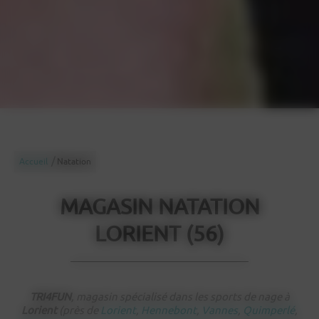
/
Accueil
Natation
MAGASIN NATATION
LORIENT (56)
TRI4FUN
, magasin spécialisé dans les sports de nage à
Lorient
(près de
Lorient
,
Hennebont
,
Vannes
,
Quimperlé
,