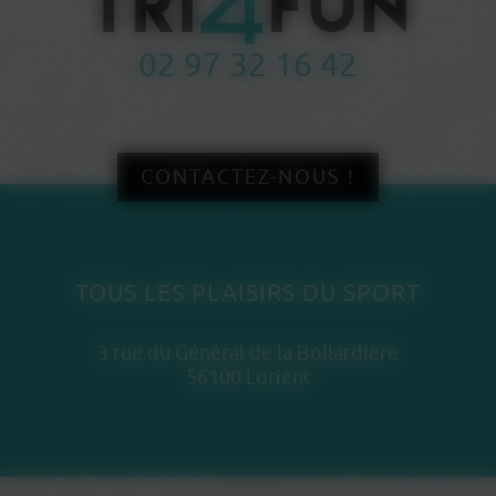
02 97 32 16 42
CONTACTEZ-NOUS !
TOUS LES PLAISIRS DU SPORT
3 rue du Général de la Bollardière
56100 Lorient