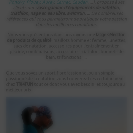
Pontivy
,
Plouay
,
Auray
,
Carnac
,
Caudan
, ...), propose à ses
clients une
vaste gamme d'équipements de natation,
triathlon, nage en eau libre, swimrun, ...
De nombreuses
références qui vous permettront de pratiquer votre passion
dans les meilleures conditions.
Nous vous présentons dans nos rayons une
large sélection
de produits de qualité
: maillots homme et femme, lunettes,
sacs de natation, accessoires pour l'entraînement en
piscine, combinaisons, accessoires triathlon, bonnets de
bain, trifonctions, ...
Que vous soyez un sportif professionnel ou un simple
passionné de la natation vous trouverez très certainement
chez
TRI4FUN
tout ce dont vous avez besoin, et toujours au
meilleur prix !