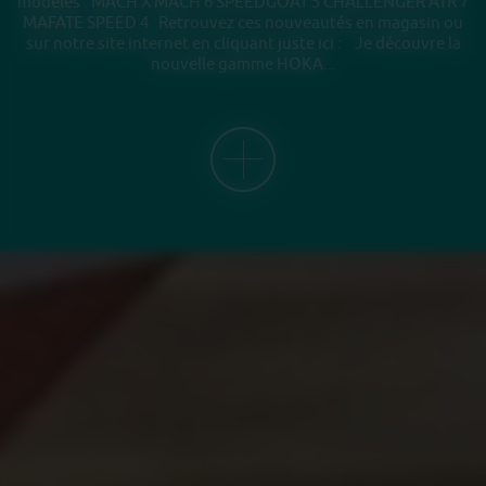
modèles : MACH X MACH 6 SPEEDGOAT 5 CHALLENGER ATR 7
MAFATE SPEED 4 Retrouvez ces nouveautés en magasin ou
sur notre site internet en cliquant juste ici : Je découvre la
nouvelle gamme HOKA...