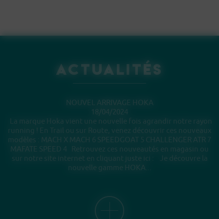
Actualités
NOUVEL ARRIVAGE HOKA
18/04/2024
La marque Hoka vient une nouvelle fois agrandir notre rayon
running ! En Trail ou sur Route, venez découvrir ces nouveaux
modèles : MACH X MACH 6 SPEEDGOAT 5 CHALLENGER ATR 7
MAFATE SPEED 4 Retrouvez ces nouveautés en magasin ou
sur notre site internet en cliquant juste ici : Je découvre la
nouvelle gamme HOKA...