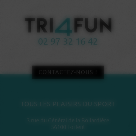
02 97 32 16 42
CONTACTEZ-NOUS !
TOUS LES PLAISIRS DU SPORT
3 rue du Général de la Bollardière
56100 Lorient