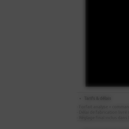
Tarifs & délais
- Forfait analyse + comma
- Délai de fabrication livr
- Réglage final inclus dans l