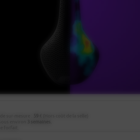
nde sur-mesure :
59
€ (Hors coût de la selle)
é sous environ
3 semaines.
e forfait.