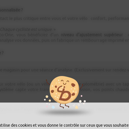
sonnalisée ?
ntact le plus critique entre vous et votre vélo : confort, performa
Chaque cycliste est unique
. »
o-One, vous bénéficiez d’un
niveau d’ajustement supérieur
: 
n analyse vos données, puis on fabrique un rembourrage imprimé e
 ?
e magasin pour une séance d’analyse. (Exclusivement sur rendez-
sur votre vélo (ou un vélo adapté à votre géométrie) avec un ta
 système capte votre transmission de pression, vos points chauds,
lysées via l’algorithme Fizik + GebioMized, qui recommande l
utilise des cookies et vous donne le contrôle sur ceux que vous souhaite
e du rembourrage imprimé en 3D sur mesure, qui sera intégré d