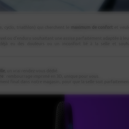
e, cyclo, triathlon) qui cherchent le
maximum de confort
et veul
avel ou d’enduro souhaitant une assise parfaitement adaptée à leu
déjà eu des douleurs ou un inconfort lié à la selle et sou
lle
, un vrai rendez-vous dédié.
re
: rembourrage imprimé en 3D, unique pour vous.
ement final dans notre magasin, pour que la selle soit parfaitemen