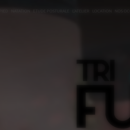
PIED
NATATION
ETUDE POSTURALE
L'ATELIER
LOCATION
NOS OC