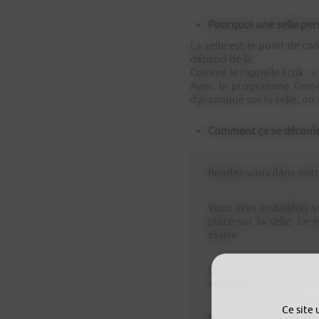
Pourquoi une selle per
La selle est le point de co
dépend de là.
Comme le rappelle Fizik : «
Avec le programme One-t
dynamique sur la selle, o
Comment ça se déroule
Rendez-vous dans notr
Vous êtes installé(e) 
placé sur la selle. Le
assise
Les données sont ana
adaptée pour vous.
Ce site 
Nous passons command