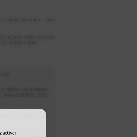
nce, plaisir de rouler… tout
on mesure votre pression
n 3D adapté à
vous
.
vous)
pis capteur de pression
 votre stabilité, votre
a
forme de selle
la plus
z activer
ans la selle Fizik de