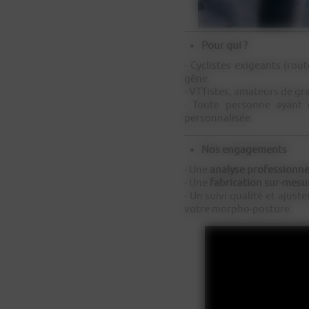
Pour qui ?
- Cyclistes exigeants (rout
gêne.
- VTTistes, amateurs de gr
- Toute personne ayant 
personnalisée.
Nos engagements
- Une
analyse professionne
- Une
fabrication sur-mesu
- Un suivi qualité et ajust
votre morpho-posture.